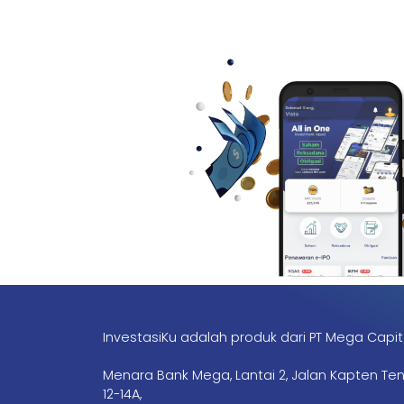
InvestasiKu adalah produk dari PT Mega Capit
Menara Bank Mega, Lantai 2, Jalan Kapten Te
12-14A,