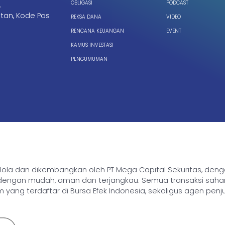
OBLIGASI
PODCAST
,
tan, Kode Pos
REKSA DANA
VIDEO
RENCANA KEUANGAN
EVENT
KAMUS INVESTASI
PENGUMUMAN
ikelola dan dikembangkan oleh PT Mega Capital Sekuritas, de
gan mudah, aman dan terjangkau. Semua transaksi saham, rek
yang terdaftar di Bursa Efek Indonesia, sekaligus agen penj