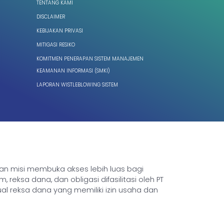
TENTANG KAMI
DISCLAIMER
KEBIJAKAN PRIVASI
MITIGASI RESIKO
KOMITMEN PENERAPAN SISTEM MANAJEMEN
KEAMANAN INFORMASI (SMKI)
LAPORAN WISTLEBLOWING SISTEM
ngan misi membuka akses lebih luas bagi
sa dana, dan obligasi difasilitasi oleh PT
ual reksa dana yang memiliki izin usaha dan