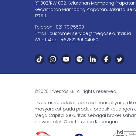
RT 002/RW 002, Kelurahan Mampang Prapatan
Kecamatan Mampang Prapatan, Jakarta Sela
12790
Telepon :
021-79175599
Email :
customer.service@megasekuritas.id
WhatsApp :
+6282260904080
©2026 InvestasiKu. All rights reserved.
InvestasiKu adalah aplikasi finansial yang d
masyarakat pada produk-produk keuangan den
Mega Capital Sekuritas sebagai broker saham 
diawasi oleh Otoritas Jasa Keuangan