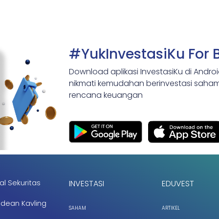
#YukInvestasiKu For 
Download aplikasi InvestasiKu di Andro
nikmati kemudahan berinvestasi saham,
rencana keuangan
al Sekuritas
INVESTASI
EDUVEST
ndean Kavling
SAHAM
ARTIKEL