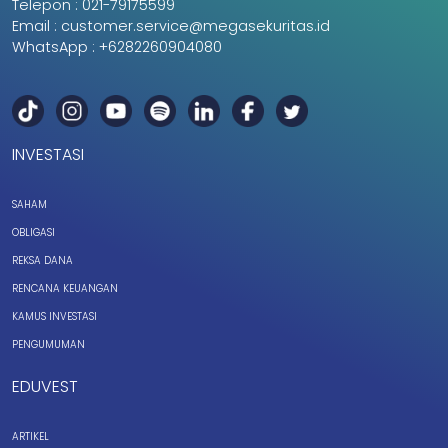
Telepon :
021-79175599
Email :
customer.service@megasekuritas.id
WhatsApp :
+6282260904080
INVESTASI
SAHAM
OBLIGASI
REKSA DANA
RENCANA KEUANGAN
KAMUS INVESTASI
PENGUMUMAN
EDUVEST
ARTIKEL