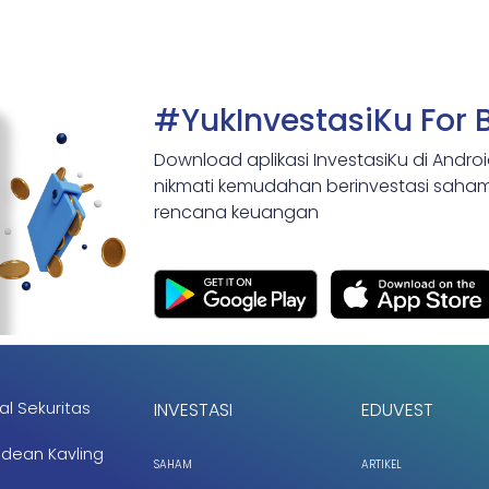
#YukInvestasiKu For 
Download aplikasi InvestasiKu di Andro
nikmati kemudahan berinvestasi saham,
rencana keuangan
al Sekuritas
INVESTASI
EDUVEST
ndean Kavling
SAHAM
ARTIKEL