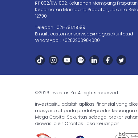
RT 002/RW 002, Kelurahan Mampang Prapatan
Kecamatan Mampang Prapatan, Jakarta Sela
12790
Telepon :
021-79175599
Email :
customer.service@megasekuritas.id
WhatsApp :
+6282260904080
©2026 InvestasiKu. All rights reserved.
InvestasiKu adalah aplikasi finansial yang d
masyarakat pada produk-produk keuangan den
Mega Capital Sekuritas sebagai broker saham 
diawasi oleh Otoritas Jasa Keuangan