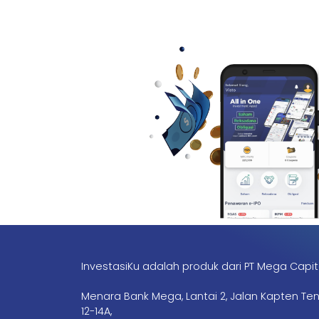
InvestasiKu adalah produk dari PT Mega Capit
Menara Bank Mega, Lantai 2, Jalan Kapten Te
12-14A,