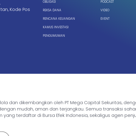
OBLIGASI
PODCAST
,
tan, Kode Pos
REKSA DANA
VIDEO
RENCANA KEUANGAN
EVENT
KAMUS INVESTASI
PENGUMUMAN
ikelola dan dikembangkan oleh PT Mega Capital Sekuritas, de
gan mudah, aman dan terjangkau. Semua transaksi saham, rek
yang terdaftar di Bursa Efek Indonesia, sekaligus agen penj