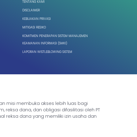
TENTANG KAMI
DISCLAIMER
KEBIJAKAN PRIVASI
MITIGASI RESIKO
KOMITMEN PENERAPAN SISTEM MANAJEMEN
KEAMANAN INFORMASI (SMKI)
LAPORAN WISTLEBLOWING SISTEM
ngan misi membuka akses lebih luas bagi
sa dana, dan obligasi difasilitasi oleh PT
ual reksa dana yang memiliki izin usaha dan