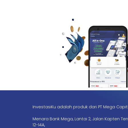
InvestasiKu adalah produk dari PT Mega Capit
Menara Bank Mega, Lantai 2, Jalan Kapten Te
12-14A,