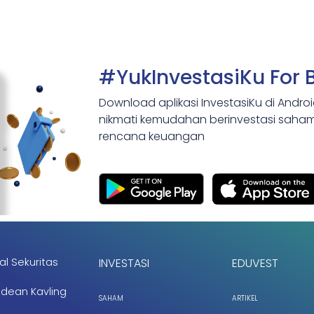
#YukInvestasiKu For 
Download aplikasi InvestasiKu di Andro
nikmati kemudahan berinvestasi saham,
rencana keuangan
al Sekuritas
INVESTASI
EDUVEST
ndean Kavling
SAHAM
ARTIKEL