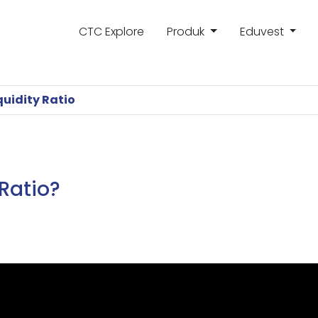
CTC Explore
Produk
Eduvest
quidity Ratio
 Ratio?