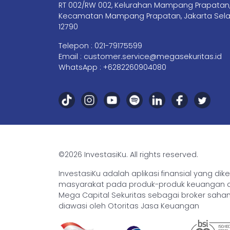
RT 002/RW 002, Kelurahan Mampang Prapatan
Kecamatan Mampang Prapatan, Jakarta Sela
12790
Telepon :
021-79175599
Email :
customer.service@megasekuritas.id
WhatsApp :
+6282260904080
©2026 InvestasiKu. All rights reserved.
InvestasiKu adalah aplikasi finansial yang d
masyarakat pada produk-produk keuangan den
Mega Capital Sekuritas sebagai broker saham 
diawasi oleh Otoritas Jasa Keuangan