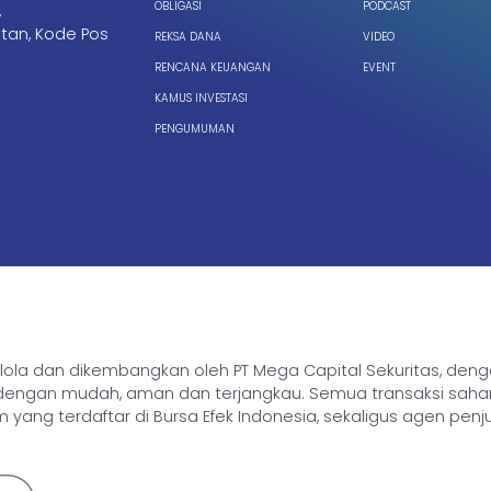
OBLIGASI
PODCAST
,
tan, Kode Pos
REKSA DANA
VIDEO
RENCANA KEUANGAN
EVENT
KAMUS INVESTASI
PENGUMUMAN
ikelola dan dikembangkan oleh PT Mega Capital Sekuritas, de
gan mudah, aman dan terjangkau. Semua transaksi saham, rek
yang terdaftar di Bursa Efek Indonesia, sekaligus agen penj