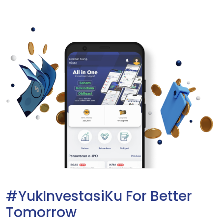
#YukInvestasiKu For Better
Tomorrow