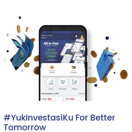
#YukInvestasiKu For Better
Tomorrow