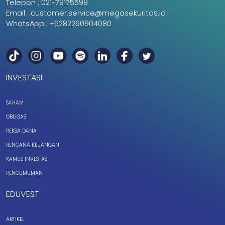
Telepon :
021-79175599
Email :
customer.service@megasekuritas.id
WhatsApp :
+6282260904080
INVESTASI
SAHAM
OBLIGASI
REKSA DANA
RENCANA KEUANGAN
KAMUS INVESTASI
PENGUMUMAN
EDUVEST
ARTIKEL