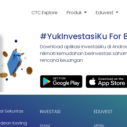
CTC Explore
Produk
Eduvest
#YukInvestasiKu For 
Download aplikasi InvestasiKu di Andro
nikmati kemudahan berinvestasi saham,
rencana keuangan
al Sekuritas
INVESTASI
EDUVEST
ndean Kavling
SAHAM
ARTIKEL