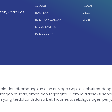
OBLIGASI
PODCAST
,
tan, Kode Pos
REKSA DANA
VIDEO
RENCANA KEUANGAN
EVENT
KAMUS INVESTASI
PENGUMUMAN
ikelola dan dikembangkan oleh PT Mega Capital Sekuritas, de
gan mudah, aman dan terjangkau. Semua transaksi saham, rek
yang terdaftar di Bursa Efek Indonesia, sekaligus agen penj