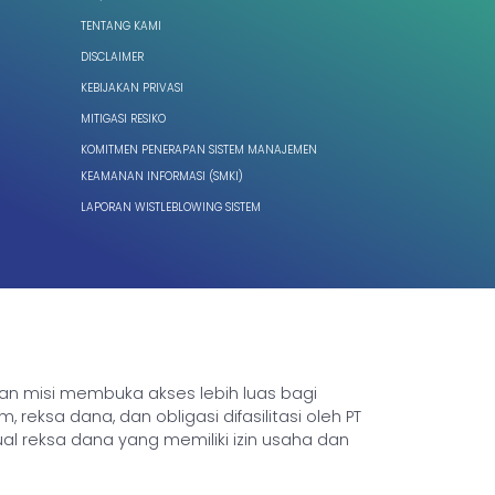
TENTANG KAMI
DISCLAIMER
KEBIJAKAN PRIVASI
MITIGASI RESIKO
KOMITMEN PENERAPAN SISTEM MANAJEMEN
KEAMANAN INFORMASI (SMKI)
LAPORAN WISTLEBLOWING SISTEM
ngan misi membuka akses lebih luas bagi
sa dana, dan obligasi difasilitasi oleh PT
ual reksa dana yang memiliki izin usaha dan