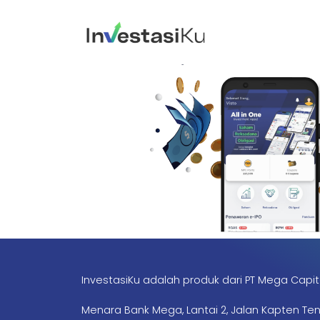
InvestasiKu adalah produk dari PT Mega Capit
Menara Bank Mega, Lantai 2, Jalan Kapten Te