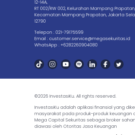
12-14A,
RT 002/RW 002, Kelurahan Mampang Prapatan
Kecamatan Mampang Prapatan, Jakarta Sela
12790
Telepon :
021-79175599
Email :
customer.service@megasekuritas.id
WhatsApp :
+6282260904080
©2026 InvestasiKu. All rights reserved.
InvestasiKu adalah aplikasi finansial yang d
masyarakat pada produk-produk keuangan den
Mega Capital Sekuritas sebagai broker saham 
diawasi oleh Otoritas Jasa Keuangan