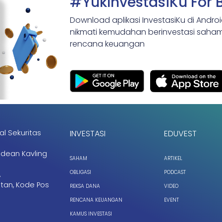
#YukInvestasiKu For 
Download aplikasi InvestasiKu di Andro
nikmati kemudahan berinvestasi saham,
rencana keuangan
al Sekuritas
INVESTASI
EDUVEST
ndean Kavling
SAHAM
ARTIKEL
OBLIGASI
PODCAST
,
tan, Kode Pos
REKSA DANA
VIDEO
RENCANA KEUANGAN
EVENT
KAMUS INVESTASI