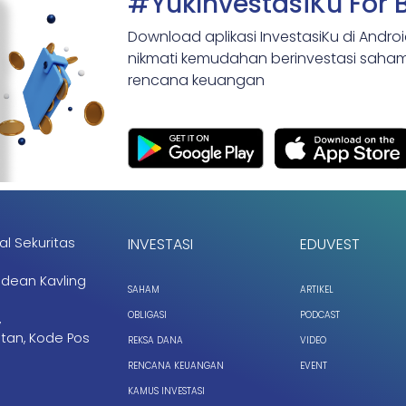
#YukInvestasiKu For 
Download aplikasi InvestasiKu di Andro
nikmati kemudahan berinvestasi saham,
rencana keuangan
al Sekuritas
INVESTASI
EDUVEST
ndean Kavling
SAHAM
ARTIKEL
OBLIGASI
PODCAST
,
tan, Kode Pos
REKSA DANA
VIDEO
RENCANA KEUANGAN
EVENT
KAMUS INVESTASI