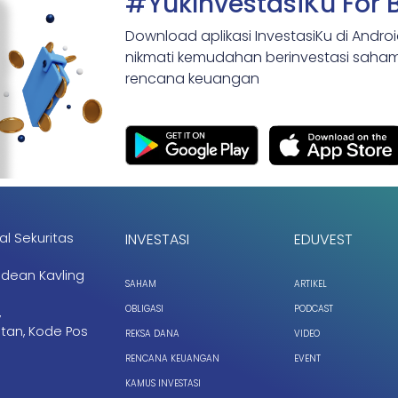
#YukInvestasiKu For 
Download aplikasi InvestasiKu di Andro
nikmati kemudahan berinvestasi saham,
rencana keuangan
al Sekuritas
INVESTASI
EDUVEST
ndean Kavling
SAHAM
ARTIKEL
OBLIGASI
PODCAST
,
tan, Kode Pos
REKSA DANA
VIDEO
RENCANA KEUANGAN
EVENT
KAMUS INVESTASI