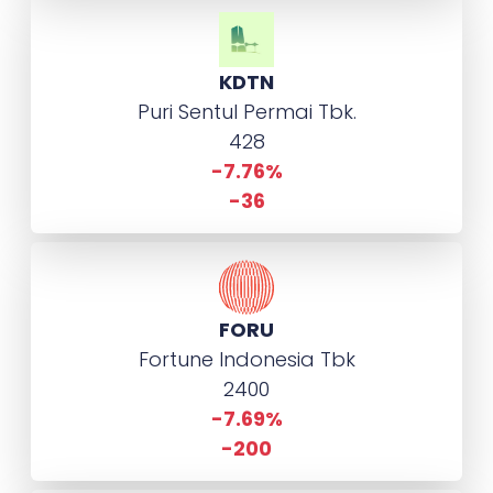
KDTN
Puri Sentul Permai Tbk.
428
-7.76%
-36
FORU
Fortune Indonesia Tbk
2400
-7.69%
-200