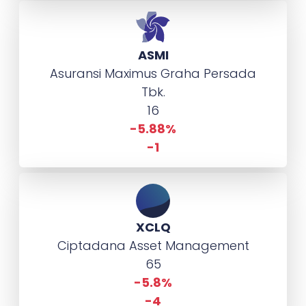
ASMI
Asuransi Maximus Graha Persada
Tbk.
16
-5.88%
-1
XCLQ
Ciptadana Asset Management
65
-5.8%
-4