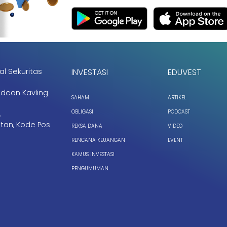
al Sekuritas
INVESTASI
EDUVEST
ndean Kavling
SAHAM
ARTIKEL
OBLIGASI
PODCAST
,
tan, Kode Pos
REKSA DANA
VIDEO
RENCANA KEUANGAN
EVENT
KAMUS INVESTASI
PENGUMUMAN