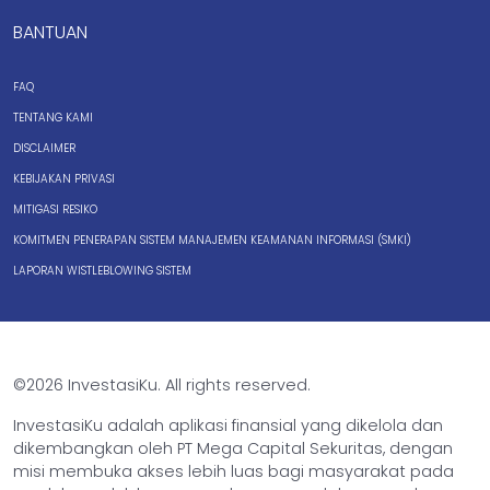
BANTUAN
FAQ
TENTANG KAMI
DISCLAIMER
KEBIJAKAN PRIVASI
MITIGASI RESIKO
KOMITMEN PENERAPAN SISTEM MANAJEMEN KEAMANAN INFORMASI (SMKI)
LAPORAN WISTLEBLOWING SISTEM
©2026 InvestasiKu. All rights reserved.
InvestasiKu adalah aplikasi finansial yang dikelola dan
dikembangkan oleh PT Mega Capital Sekuritas, dengan
misi membuka akses lebih luas bagi masyarakat pada