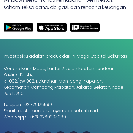
Windows serta nikmati kemudahan berinvestasi
saham, reksa dana, obligasi, dan rencana keuangan
InvestasiKu adalah produk dari PT Mega Capital Sekuritas
Menara Bank Mega, Lantai 2, Jalan Kapten Tendean
Kavling 12-14A,
RT 002/RW 002, Kelurahan Mampang Prapatan,
Kecamatan Mampang Prapatan, Jakarta Selatan, Kode
Pos 12790
Telepon :
021-79175599
Email :
customer.service@megasekuritas.id
WhatsApp :
+6282260904080