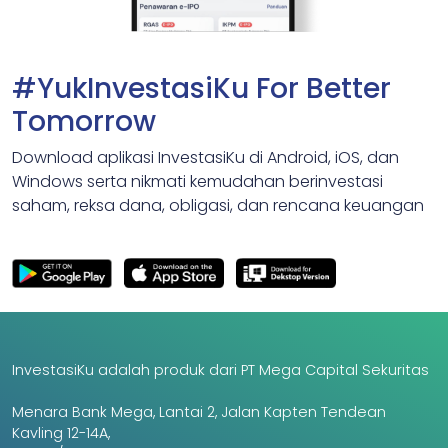
#YukInvestasiKu For Better
Tomorrow
Download aplikasi InvestasiKu di Android, iOS, dan
Windows serta nikmati kemudahan berinvestasi
saham, reksa dana, obligasi, dan rencana keuangan
InvestasiKu adalah produk dari PT Mega Capital Sekuritas
Menara Bank Mega, Lantai 2, Jalan Kapten Tendean
Kavling 12-14A,