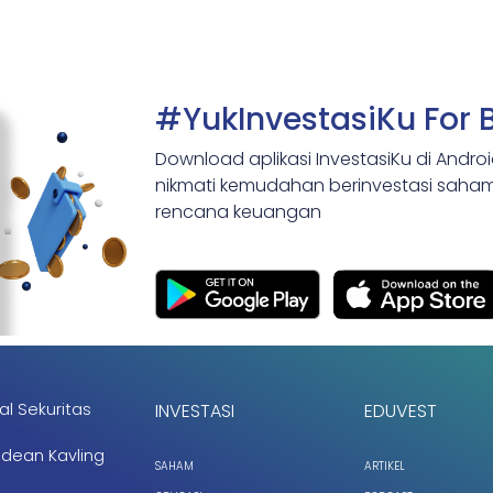
#YukInvestasiKu For 
Download aplikasi InvestasiKu di Andro
nikmati kemudahan berinvestasi saham,
rencana keuangan
al Sekuritas
INVESTASI
EDUVEST
ndean Kavling
SAHAM
ARTIKEL