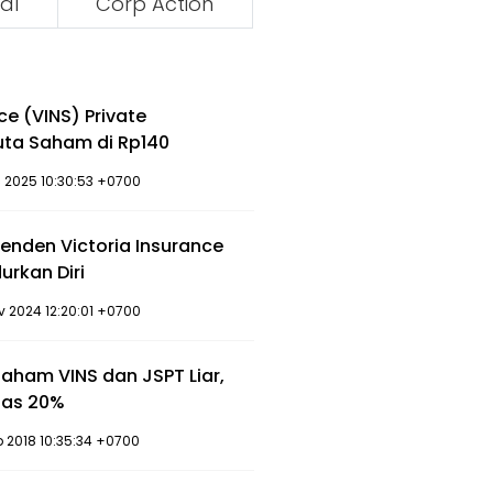
al
Corp Action
ce (VINS) Private
uta Saham di Rp140
c 2025 10:30:53 +0700
enden Victoria Insurance
rkan Diri
v 2024 12:20:01 +0700
aham VINS dan JSPT Liar,
tas 20%
p 2018 10:35:34 +0700