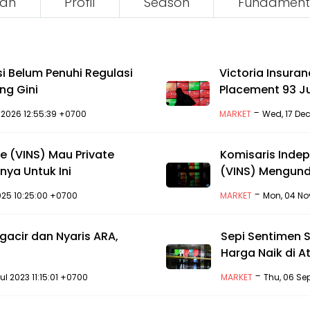
an
Profil
Season
Fundament
i Belum Penuhi Regulasi
Victoria Insuran
ng Gini
Placement 93 J
-
 2026 12:55:39 +0700
MARKET
Wed, 17 De
ce (VINS) Mau Private
Komisaris Indep
ya Untuk Ini
(VINS) Mengundu
-
2025 10:25:00 +0700
MARKET
Mon, 04 No
acir dan Nyaris ARA,
Sepi Sentimen S
Harga Naik di A
-
Jul 2023 11:15:01 +0700
MARKET
Thu, 06 Se