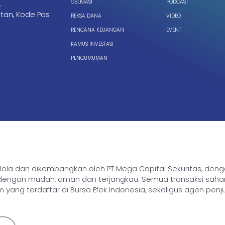
OBLIGASI
PODCAST
,
tan, Kode Pos
REKSA DANA
VIDEO
RENCANA KEUANGAN
EVENT
KAMUS INVESTASI
PENGUMUMAN
ikelola dan dikembangkan oleh PT Mega Capital Sekuritas, de
gan mudah, aman dan terjangkau. Semua transaksi saham, rek
yang terdaftar di Bursa Efek Indonesia, sekaligus agen penj