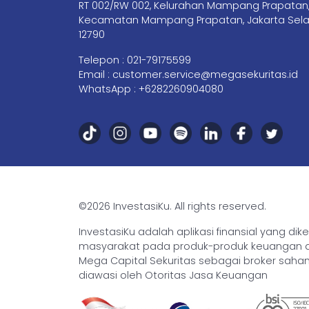
RT 002/RW 002, Kelurahan Mampang Prapatan
Kecamatan Mampang Prapatan, Jakarta Sela
12790
Telepon :
021-79175599
Email :
customer.service@megasekuritas.id
WhatsApp :
+6282260904080
©2026 InvestasiKu. All rights reserved.
InvestasiKu adalah aplikasi finansial yang d
masyarakat pada produk-produk keuangan den
Mega Capital Sekuritas sebagai broker saham 
diawasi oleh Otoritas Jasa Keuangan