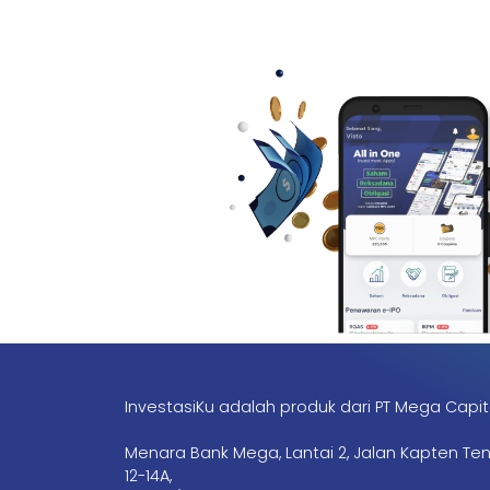
InvestasiKu adalah produk dari PT Mega Capit
Menara Bank Mega, Lantai 2, Jalan Kapten Te
12-14A,