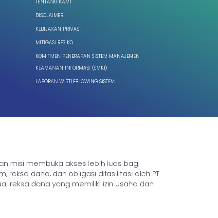
TENTANG KAMI
DISCLAIMER
KEBIJAKAN PRIVASI
MITIGASI RESIKO
KOMITMEN PENERAPAN SISTEM MANAJEMEN
KEAMANAN INFORMASI (SMKI)
LAPORAN WISTLEBLOWING SISTEM
ngan misi membuka akses lebih luas bagi
sa dana, dan obligasi difasilitasi oleh PT
ual reksa dana yang memiliki izin usaha dan