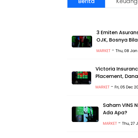
Berita
Keuang
3 Emiten Asurans
OJK, Bosnya Bila
-
MARKET
Thu, 08 Jan
Victoria Insuran
Placement, Danan
-
MARKET
Fri, 05 Dec 
Saham VINS Ng
Ada Apa?
-
MARKET
Thu, 27 