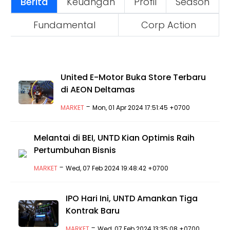
Berita
Keuangan
Profil
Season
Fundamental
Corp Action
United E-Motor Buka Store Terbaru
di AEON Deltamas
-
MARKET
Mon, 01 Apr 2024 17:51:45 +0700
Melantai di BEI, UNTD Kian Optimis Raih
Pertumbuhan Bisnis
-
MARKET
Wed, 07 Feb 2024 19:48:42 +0700
IPO Hari Ini, UNTD Amankan Tiga
Kontrak Baru
-
MARKET
Wed, 07 Feb 2024 13:35:08 +0700