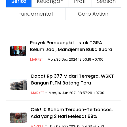
Berita
Keuangan
Profil
Season
Fundamental
Corp Action
Proyek Pembangkit Listrik TGRA
Belum Jadi, Manajemen Buka Suara
-
MARKET
Mon, 30 Dec 2024 19:50:19 +0700
Dapat Rp 377 M dari Terregra, WSKT
Bangun PLTM Batang Toru
-
MARKET
Mon, 14 Jun 2021 08:57:26 +0700
Cek! 10 Saham Tercuan-Terboncos,
Ada yang 2 Hari Melesat 69%
-
MARKET
Thu, 07 Jan 2021 06:39:03 +0700