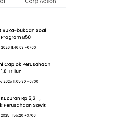
al
Corp Action
it Buka-bukaan Soal
k Program B50
r 2026 11:46:03 +0700
Ini Caplok Perusahaan
1,6 Triliun
v 2025 11:05:30 +0700
 Kucuran Rp 5,2 T,
k Perusahaan Sawit
 2025 11:55:20 +0700