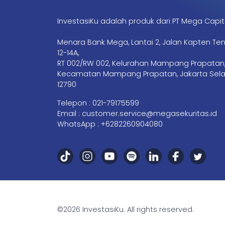
InvestasiKu adalah produk dari PT Mega Capit
Menara Bank Mega, Lantai 2, Jalan Kapten Te
12-14A,
RT 002/RW 002, Kelurahan Mampang Prapatan
Kecamatan Mampang Prapatan, Jakarta Sela
12790
Telepon :
021-79175599
Email :
customer.service@megasekuritas.id
WhatsApp :
+6282260904080
©2026 InvestasiKu. All rights reserved.