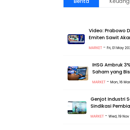
Berita
Keuang
Video: Prabowo D
Emiten Sawit Aka
-
MARKET
Fri, 01 May 2
IHSG Ambruk 3%
Saham yang Bisa 
-
MARKET
Mon, 16 Ma
Genjot Industri Sa
Sindikasi Pembia
-
MARKET
Wed, 19 Nov