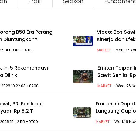
an
Profil
Season
Fundament
orong B50 Era Perang,
Video: Bos Saw
n Diuntungkan?
Kinerja dan Efe
-
026 14:00:48 +0700
MARKET
Mon, 27 Ap
, Ini 5 Rekomendasi
Emiten Taipan 
Dilirik
Sawit Senilai Rp 
-
r 2026 10:22:03 +0700
MARKET
Wed, 26 No
wit, BRI Fasilitasi
Emiten Ini Dapat
yaan Rp 5,2 T
Langsung Caplo
-
 2025 15:42:55 +0700
MARKET
Wed, 19 Nov