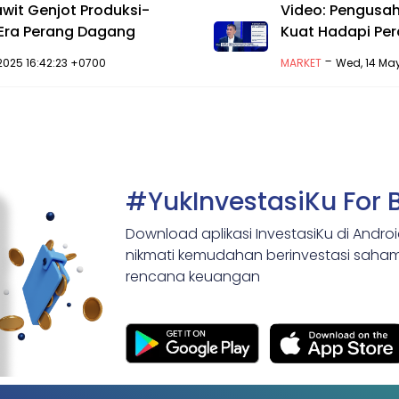
awit Genjot Produksi-
Video: Pengusah
Era Perang Dagang
Kuat Hadapi Pe
-
2025 16:42:23 +0700
MARKET
Wed, 14 May
#YukInvestasiKu For 
Download aplikasi InvestasiKu di Andro
nikmati kemudahan berinvestasi saham,
rencana keuangan