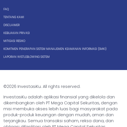
FAQ
TENTANG KAMI
DISCLAIMER
KEBIJAKAN PRIVASI
MITIGASI RESIKO
KOMITMEN PENERAPAN SISTEM MANAJEMEN KEAMANAN INFORMASI (SMKI)
LAPORAN WISTLEBLOWING SISTEM
©2026 InvestasiKu. All rights reserved.
InvestasiKu adalah aplikasi finansial yang dikelola dan
dikembangkan oleh PT Mega Capital Sekuritas, dengan
misi membuka akses lebih luas bagi masyarakat pada
produk-produk keuangan dengan mudah, aman dan
terjangkau. Semua transaksi saham, reksa dana, dan
obligasi difasilitasi oleh PT Mega Capital Sekuritas