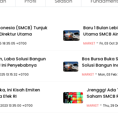
an
Profil
Season
Fundament
donesia (SMCB) Tunjuk
Baru 1 Bulan Leb
 Direktur Utama
Utama SMCB Ain
-
025 18:35:05 +0700
MARKET
Fri, 03 Oct 
, Laba Solusi Bangun
Bos Bursa Buka
 Ini Penyebabnya
Solusi Bangun I
-
025 13:15:32 +0700
MARKET
Mon, 03 Feb 
a, Ini Kisah Emiten
Jrenggg! Ada 
 Efek RI
Saham SMCB Rp
-
 2023 13:35:00 +0700
MARKET
Thu, 29 D