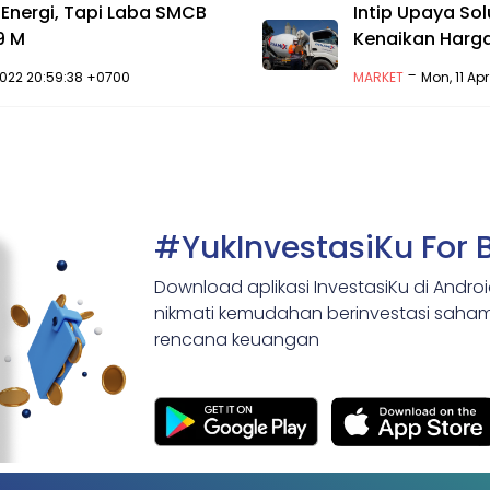
Energi, Tapi Laba SMCB
Intip Upaya So
9 M
Kenaikan Harga
-
 2022 20:59:38 +0700
MARKET
Mon, 11 Ap
#YukInvestasiKu For 
Download aplikasi InvestasiKu di Andro
nikmati kemudahan berinvestasi saham,
rencana keuangan