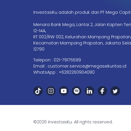
InvestasiKu adalah produk dari PT Mega Capit
Menara Bank Mega, Lantai 2, Jalan Kapten Te
12-14A,
RT 002/RW 002, Kelurahan Mampang Prapatan
Kecamatan Mampang Prapatan, Jakarta Sela
12790
Telepon :
021-79175599
Email :
customer.service@megasekuritas.id
WhatsApp :
+6282260904080
©2026 InvestasiKu. All rights reserved.