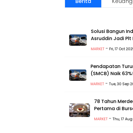
Berita
Keuang
Solusi Bangun In
Asruddin Jadi Plt
-
MARKET
Fri, 17 Oct 2
Pendapatan Turun
(SMCB) Naik 63%!
-
MARKET
Tue, 30 Sep 2
78 Tahun Merdek
Pertama di Bursa
-
MARKET
Thu, 17 Aug