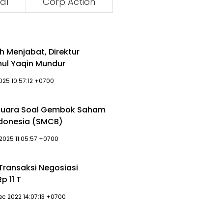
al
Corp Action
ih Menjabat, Direktur
ul Yaqin Mundur
2025 10:57:12 +0700
 Suara Soal Gembok Saham
ndonesia (SMCB)
2025 11:05:57 +0700
Transaksi Negosiasi
 11 T
ec 2022 14:07:13 +0700