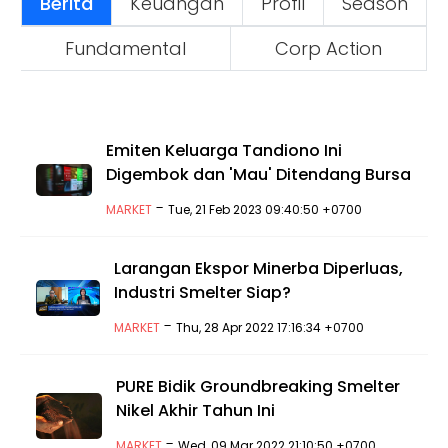
Berita
Keuangan
Profil
Season
Fundamental
Corp Action
Emiten Keluarga Tandiono Ini
Digembok dan 'Mau' Ditendang Bursa
-
MARKET
Tue, 21 Feb 2023 09:40:50 +0700
Larangan Ekspor Minerba Diperluas,
Industri Smelter Siap?
-
MARKET
Thu, 28 Apr 2022 17:16:34 +0700
PURE Bidik Groundbreaking Smelter
Nikel Akhir Tahun Ini
-
MARKET
Wed, 09 Mar 2022 21:10:50 +0700