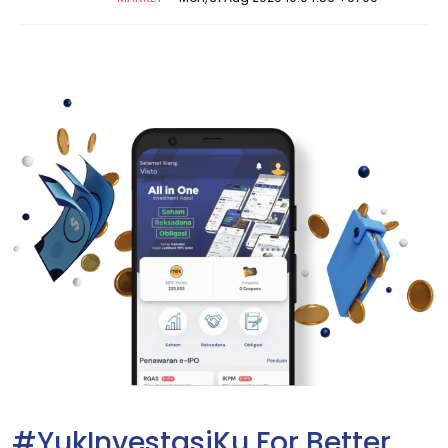
#YukInvestasiKu For Better