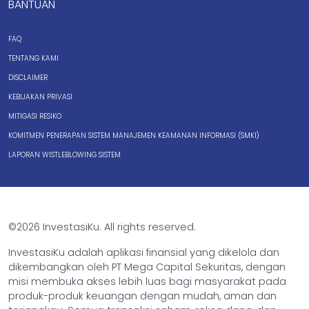
BANTUAN
FAQ
TENTANG KAMI
DISCLAIMER
KEBIJAKAN PRIVASI
MITIGASI RESIKO
KOMITMEN PENERAPAN SISTEM MANAJEMEN KEAMANAN INFORMASI (SMKI)
LAPORAN WISTLEBLOWING SISTEM
©2026 InvestasiKu. All rights reserved.
InvestasiKu adalah aplikasi finansial yang dikelola dan
dikembangkan oleh PT Mega Capital Sekuritas, dengan
misi membuka akses lebih luas bagi masyarakat pada
produk-produk keuangan dengan mudah, aman dan