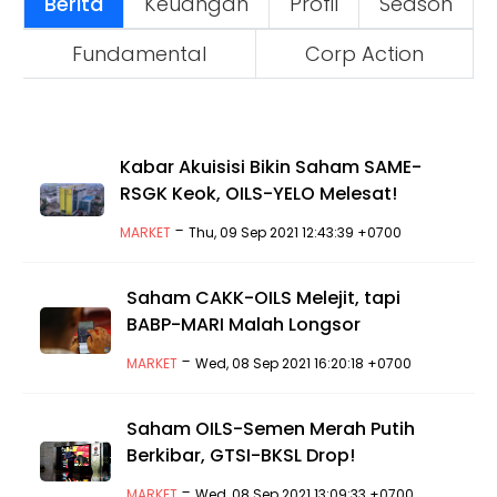
Berita
Keuangan
Profil
Season
Fundamental
Corp Action
Kabar Akuisisi Bikin Saham SAME-
RSGK Keok, OILS-YELO Melesat!
-
MARKET
Thu, 09 Sep 2021 12:43:39 +0700
Saham CAKK-OILS Melejit, tapi
BABP-MARI Malah Longsor
-
MARKET
Wed, 08 Sep 2021 16:20:18 +0700
Saham OILS-Semen Merah Putih
Berkibar, GTSI-BKSL Drop!
-
MARKET
Wed, 08 Sep 2021 13:09:33 +0700