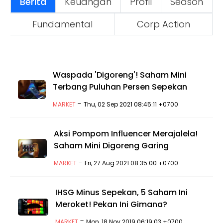
Berita
Keuangan
Profil
Season
Fundamental
Corp Action
Waspada 'Digoreng'! Saham Mini
Terbang Puluhan Persen Sepekan
-
MARKET
Thu, 02 Sep 2021 08:45:11 +0700
Aksi Pompom Influencer Merajalela!
Saham Mini Digoreng Garing
-
MARKET
Fri, 27 Aug 2021 08:35:00 +0700
IHSG Minus Sepekan, 5 Saham Ini
Meroket! Pekan Ini Gimana?
-
MARKET
Mon, 18 Nov 2019 06:19:03 +0700