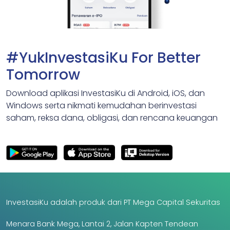
#YukInvestasiKu For Better
Tomorrow
Download aplikasi InvestasiKu di Android, iOS, dan
Windows serta nikmati kemudahan berinvestasi
saham, reksa dana, obligasi, dan rencana keuangan
InvestasiKu adalah produk dari PT Mega Capital Sekuritas
Menara Bank Mega, Lantai 2, Jalan Kapten Tendean