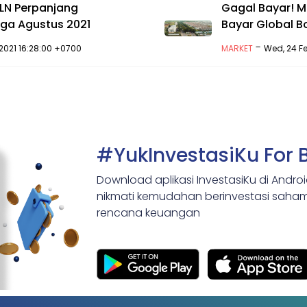
LN Perpanjang
Gagal Bayar! M
ga Agustus 2021
Bayar Global B
-
 2021 16:28:00 +0700
MARKET
Wed, 24 Fe
#YukInvestasiKu For 
Download aplikasi InvestasiKu di Andro
nikmati kemudahan berinvestasi saham,
rencana keuangan