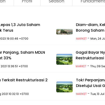
an
Profil
Season
Fundament
 Lepas 1,3 Juta Saham
Diam-diam, Ke
k Terus
Borong Saham
-
 2023 19:00:46 +0700
MARKET
Mon, 24 J
ur Panjang, Saham MDLN
Gagal Bayar Nya
at 33%
Restrukturisasi
-
 2021 13:36:51 +0700
MARKET
Thu, 09 S
Terkait Restrukturisasi 2
Tok! Perpanjan
Disetujui Usai 
-
g 2021 10:32:13 +0700
MARKET
Tue, 13 Ju