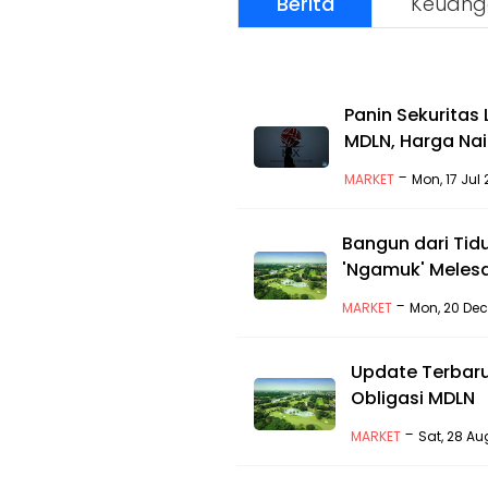
Berita
Keuang
Panin Sekuritas
MDLN, Harga Nai
-
MARKET
Mon, 17 Jul
Bangun dari Tid
'Ngamuk' Meles
-
MARKET
Mon, 20 Dec
Update Terbaru 
Obligasi MDLN
-
MARKET
Sat, 28 Au