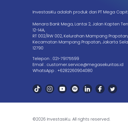
InvestasiKu adalah produk dari PT Mega Capit
Menara Bank Mega, Lantai 2, Jalan Kapten Te
12-14A,
RT 002/RW 002, Kelurahan Mampang Prapatan
Kecamatan Mampang Prapatan, Jakarta Sela
12790
Telepon :
021-79175599
Email :
customer.service@megasekuritas.id
WhatsApp :
+6282260904080
©2026 InvestasiKu. All rights reserved.