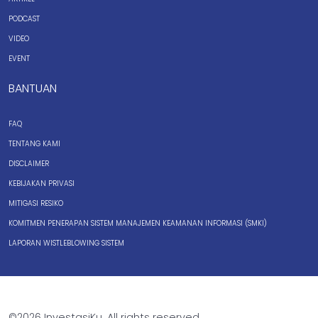
PODCAST
VIDEO
EVENT
BANTUAN
FAQ
TENTANG KAMI
DISCLAIMER
KEBIJAKAN PRIVASI
MITIGASI RESIKO
KOMITMEN PENERAPAN SISTEM MANAJEMEN KEAMANAN INFORMASI (SMKI)
LAPORAN WISTLEBLOWING SISTEM
©2026 InvestasiKu. All rights reserved.