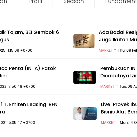
an
Profil
Season
Fundament
ik Tajam, BEI Gembok 6
Ada Badai Resi
igus
Juga Ikutan M
-
2025 11:15:09 +0700
MARKET
Thu, 09 F
raco Penta (INTA) Patok
Pembukuan INT
ini
Dicabutnya Izi
-
 2022 17:50:48 +0700
MARKET
Tue, 09 A
 1 T, Emiten Leasing IBFN
Live! Proyek Ib
aru
Bisnis Alat Ber
-
 2021 15:35:47 +0700
MARKET
Mon, 14 