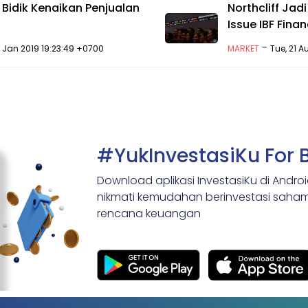
 Bidik Kenaikan Penjualan
Northcliff Jad
Issue IBF Fina
-
 Jan 2019 19:23:49 +0700
MARKET
Tue, 21 A
#YukInvestasiKu For 
Download aplikasi InvestasiKu di Andro
nikmati kemudahan berinvestasi saham,
rencana keuangan