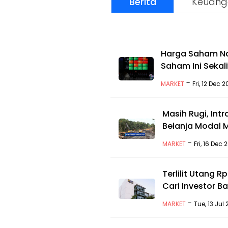
Berita
Keuang
Harga Saham Na
Saham Ini Sekal
-
MARKET
Fri, 12 Dec 
Masih Rugi, Int
Belanja Modal M
-
MARKET
Fri, 16 Dec
Terlilit Utang Rp
Cari Investor B
-
MARKET
Tue, 13 Jul