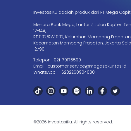
InvestasiKu adalah produk dari PT Mega Capit
Menara Bank Mega, Lantai 2, Jalan Kapten Te
12-14A,
RT 002/RW 002, Kelurahan Mampang Prapatan
Kecamatan Mampang Prapatan, Jakarta Sela
12790
Telepon :
021-79175599
Email :
customer.service@megasekuritas.id
WhatsApp :
+6282260904080
©2026 InvestasiKu. All rights reserved.