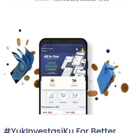
#YukInvestasiKu For Better