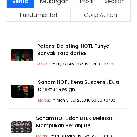
Berita
Keuangan
Profil
Season
Fundamental
Corp Action
Potensi Delisting, HOTL Punya
Banyak Tato dari BEI
-
MARKET
Fri, 02 Feb 2024 15:05:00 +0700
Saham HOTL Kena Suspensi, Dua
Direktur Resign
-
MARKET
Mon, 31 Jul 2023 16:50:05 +0700
Saham HOTL dan BTEK Melesat,
Mampukah Berlanjut?
-
MARKET
Fri, 01 Mar 2019 09:55:58 +0700