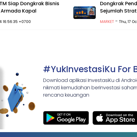
M Siap Dongkrak Bisnis
Dongkrak Pend
 Armada Kapal
Sejumlah Strat
-
024 16:56:35 +0700
MARKET
Thu, 17 O
#YukInvestasiKu For 
Download aplikasi InvestasiKu di Andro
nikmati kemudahan berinvestasi saham,
rencana keuangan