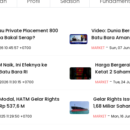
an
Profil
Season
Fundament
u Private Placement 800
Video: Dunia Be
a Bakal Serap?
Batu Bara Aman
-
026 10:45:57 +0700
MARKET
Sun, 07 Jun
 Naik, Ini Efeknya ke
Harga Bergerak
Batu Bara RI
Ketat 2 Saham 
-
2026 11:30:15 +0700
MARKET
Tue, 24 J
Modal, HATM Gelar Rights
Gelar Rights Is
 Rp 537,6 M
1,68 Miliar Sah
-
2025 11:29:50 +0700
MARKET
Mon, 16 Ju