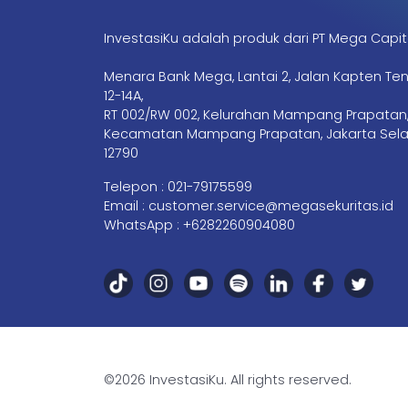
InvestasiKu adalah produk dari PT Mega Capit
Menara Bank Mega, Lantai 2, Jalan Kapten Te
12-14A,
RT 002/RW 002, Kelurahan Mampang Prapatan
Kecamatan Mampang Prapatan, Jakarta Sela
12790
Telepon :
021-79175599
Email :
customer.service@megasekuritas.id
WhatsApp :
+6282260904080
©2026 InvestasiKu. All rights reserved.