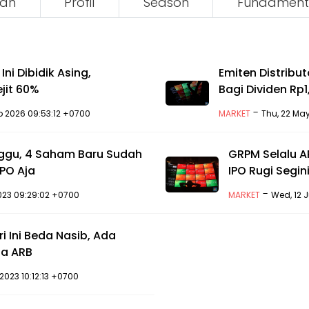
an
Profil
Season
Fundament
ni Dibidik Asing,
Emiten Distrib
jit 60%
Bagi Dividen Rp1
-
b 2026 09:53:12 +0700
MARKET
Thu, 22 Ma
ggu, 4 Saham Baru Sudah
GRPM Selalu AR
IPO Aja
IPO Rugi Segin
-
2023 09:29:02 +0700
MARKET
Wed, 12 J
i Ini Beda Nasib, Ada
na ARB
 2023 10:12:13 +0700