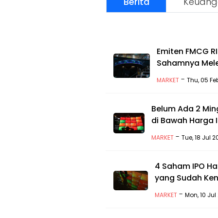
Berita
Keuang
Emiten FMCG RI I
Sahamnya Mele
-
MARKET
Thu, 05 Fe
Belum Ada 2 Min
di Bawah Harga 
-
MARKET
Tue, 18 Jul 
4 Saham IPO Har
yang Sudah Ke
-
MARKET
Mon, 10 Jul