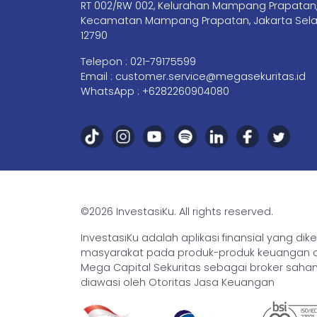
RT 002/RW 002, Kelurahan Mampang Prapatan
Kecamatan Mampang Prapatan, Jakarta Sela
12790
Telepon :
021-79175599
Email :
customer.service@megasekuritas.id
WhatsApp :
+6282260904080
©2026 InvestasiKu. All rights reserved.
InvestasiKu adalah aplikasi finansial yang d
masyarakat pada produk-produk keuangan den
Mega Capital Sekuritas sebagai broker saham 
diawasi oleh Otoritas Jasa Keuangan