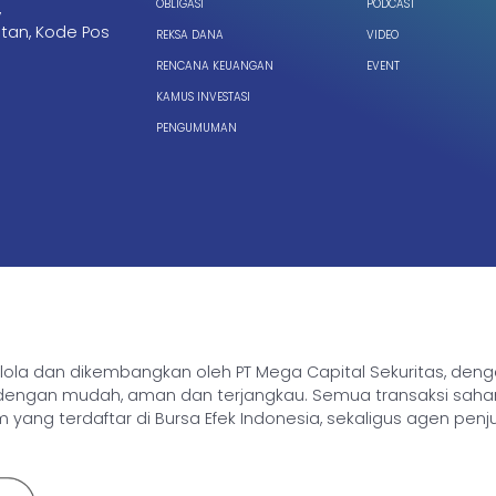
OBLIGASI
PODCAST
,
tan, Kode Pos
REKSA DANA
VIDEO
RENCANA KEUANGAN
EVENT
KAMUS INVESTASI
PENGUMUMAN
ikelola dan dikembangkan oleh PT Mega Capital Sekuritas, de
gan mudah, aman dan terjangkau. Semua transaksi saham, rek
yang terdaftar di Bursa Efek Indonesia, sekaligus agen penj