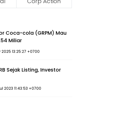
al
Corp Action
utor Coca-cola (GRPM) Mau
,54 Miliar
y 2025 13:25:27 +0700
B Sejak Listing, Investor
i
ul 2023 11:43:53 +0700