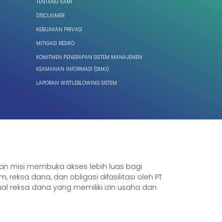
TENTANG KAMI
DISCLAIMER
KEBIJAKAN PRIVASI
MITIGASI RESIKO
KOMITMEN PENERAPAN SISTEM MANAJEMEN
KEAMANAN INFORMASI (SMKI)
LAPORAN WISTLEBLOWING SISTEM
ngan misi membuka akses lebih luas bagi
sa dana, dan obligasi difasilitasi oleh PT
ual reksa dana yang memiliki izin usaha dan