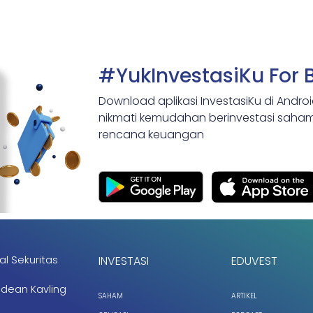
#YukInvestasiKu For 
Download aplikasi InvestasiKu di Andro
nikmati kemudahan berinvestasi saham,
rencana keuangan
al Sekuritas
INVESTASI
EDUVEST
ndean Kavling
SAHAM
ARTIKEL