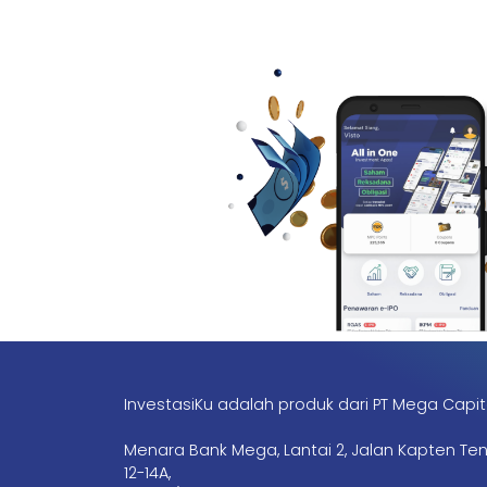
InvestasiKu adalah produk dari PT Mega Capit
Menara Bank Mega, Lantai 2, Jalan Kapten Te
12-14A,