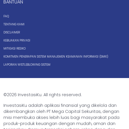
BANTUAN
FAQ
TENTANG KAMI
DISCLAIMER
KEBIJAKAN PRIVASI
MITIGASI RESIKO
KOMITMEN PENERAPAN SISTEM MANAJEMEN KEAMANAN INFORMASI (SMKI)
LAPORAN WISTLEBLOWING SISTEM
©2026 InvestasiKu. All rights reserved.
InvestasiKu adalah aplikasi finansial yang dikelola dan
dikembangkan oleh PT Mega Capital Sekuritas, dengan
misi membuka akses lebih luas bagi masyarakat pada
produk-produk keuangan dengan mudah, aman dan