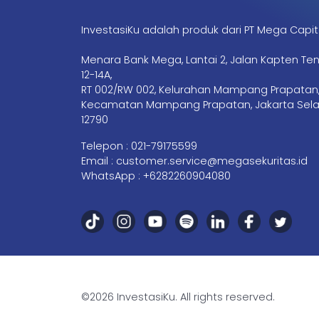
InvestasiKu adalah produk dari PT Mega Capit
Menara Bank Mega, Lantai 2, Jalan Kapten Te
12-14A,
RT 002/RW 002, Kelurahan Mampang Prapatan
Kecamatan Mampang Prapatan, Jakarta Sela
12790
Telepon :
021-79175599
Email :
customer.service@megasekuritas.id
WhatsApp :
+6282260904080
©2026 InvestasiKu. All rights reserved.