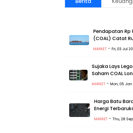
Berita
Keuang
Pendapatan Rp 0
(COAL) Catat Ru
-
MARKET
Fri, 03 Jul 
Sujaka Lays Leg
Saham COAL Lon
-
MARKET
Mon, 05 Jan 
Harga Batu Bara
Energi Terbaruk
-
MARKET
Thu, 28 Se