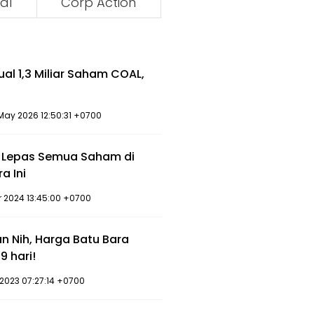
al
Corp Action
ual 1,3 Miliar Saham COAL,
May 2026 12:50:31 +0700
p Lepas Semua Saham di
a Ini
ar 2024 13:45:00 +0700
 Nih, Harga Batu Bara
9 hari!
g 2023 07:27:14 +0700