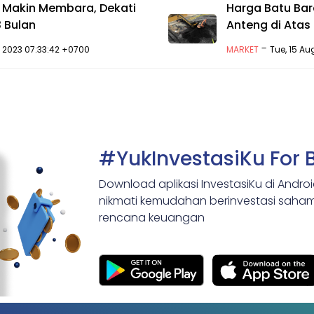
 Makin Membara, Dekati
Harga Batu Bara
3 Bulan
Anteng di Atas
-
 2023 07:33:42 +0700
MARKET
Tue, 15 A
#YukInvestasiKu For 
Download aplikasi InvestasiKu di Andro
nikmati kemudahan berinvestasi saham,
rencana keuangan