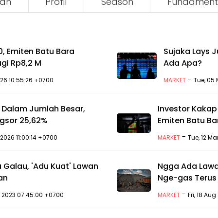
an
Profil
Season
Fundament
, Emiten Batu Bara
Sujaka Lays J
gi Rp8,2 M
Ada Apa?
-
2026 10:55:26 +0700
MARKET
Tue, 05 
o Dalam Jumlah Besar,
Investor Kaka
gsor 25,62%
Emiten Batu Bar
-
2026 11:00:14 +0700
MARKET
Tue, 12 M
 Galau, 'Adu Kuat' Lawan
Ngga Ada Lawan
an
Nge-gas Terus 
-
p 2023 07:45:00 +0700
MARKET
Fri, 18 Au