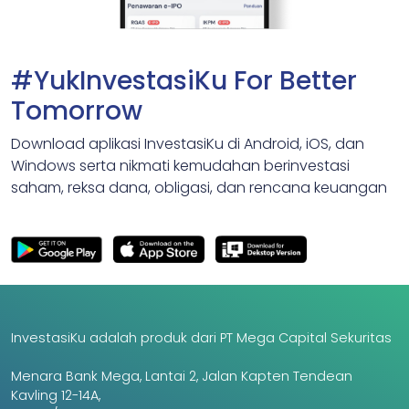
#YukInvestasiKu For Better
Tomorrow
Download aplikasi InvestasiKu di Android, iOS, dan
Windows serta nikmati kemudahan berinvestasi
saham, reksa dana, obligasi, dan rencana keuangan
InvestasiKu adalah produk dari PT Mega Capital Sekuritas
Menara Bank Mega, Lantai 2, Jalan Kapten Tendean
Kavling 12-14A,