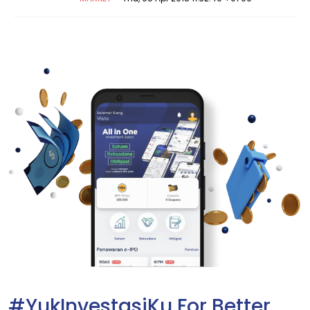
#YukInvestasiKu For Better