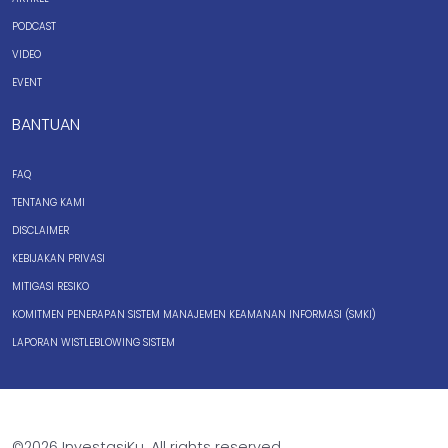
PODCAST
VIDEO
EVENT
BANTUAN
FAQ
TENTANG KAMI
DISCLAIMER
KEBIJAKAN PRIVASI
MITIGASI RESIKO
KOMITMEN PENERAPAN SISTEM MANAJEMEN KEAMANAN INFORMASI (SMKI)
LAPORAN WISTLEBLOWING SISTEM
©2026 InvestasiKu. All rights reserved.