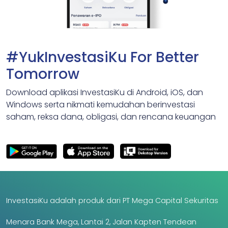
#YukInvestasiKu For Better
Tomorrow
Download aplikasi InvestasiKu di Android, iOS, dan
Windows serta nikmati kemudahan berinvestasi
saham, reksa dana, obligasi, dan rencana keuangan
InvestasiKu adalah produk dari PT Mega Capital Sekuritas
Menara Bank Mega, Lantai 2, Jalan Kapten Tendean