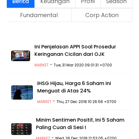
Berita
Keuangan
Profil
Season
Fundamental
Corp Action
Ini Penjelasan APPI Soal Prosedur
Keringanan Cicilan dari OJK
-
MARKET
Tue, 31 Mar 2020 09:01:31 +0700
IHSG Hijau, Harga 6 Saham Ini
Menguat di Atas 24%
-
MARKET
Thu, 27 Dec 2018 10:26:56 +0700
Minim Sentimen Positif, Ini 5 Saham
Paling Cuan di Sesi I
-
MARKET
Wed, 26 Dec 2018 12:53:05 +0700