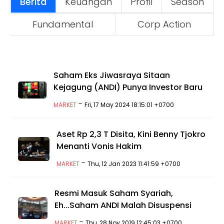
Berita
Keuangan
Profil
Season
Fundamental
Corp Action
Saham Eks Jiwasraya Sitaan
Kejagung (ANDI) Punya Investor Baru
-
MARKET
Fri, 17 May 2024 18:15:01 +0700
Aset Rp 2,3 T Disita, Kini Benny Tjokro
Menanti Vonis Hakim
-
MARKET
Thu, 12 Jan 2023 11:41:59 +0700
Resmi Masuk Saham Syariah,
Eh...Saham ANDI Malah Disuspensi
-
MARKET
Thu, 28 Nov 2019 12:45:03 +0700