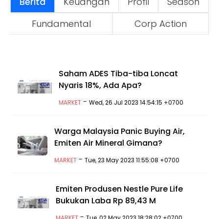
Berita
Keuangan
Profil
Season
Fundamental
Corp Action
Saham ADES Tiba-tiba Loncat
Nyaris 18%, Ada Apa?
-
MARKET
Wed, 26 Jul 2023 14:54:15 +0700
Warga Malaysia Panic Buying Air,
Emiten Air Mineral Gimana?
-
MARKET
Tue, 23 May 2023 11:55:08 +0700
Emiten Produsen Nestle Pure Life
Bukukan Laba Rp 89,43 M
-
MARKET
Tue, 02 May 2023 18:28:02 +0700