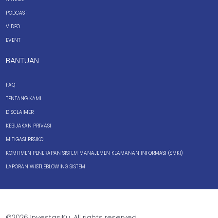
PODCAST
VIDEO
EVENT
BANTUAN
FAQ
TENTANG KAMI
DISCLAIMER
KEBIJAKAN PRIVASI
MITIGASI RESIKO
KOMITMEN PENERAPAN SISTEM MANAJEMEN KEAMANAN INFORMASI (SMKI)
LAPORAN WISTLEBLOWING SISTEM
©2026 InvestasiKu. All rights reserved.