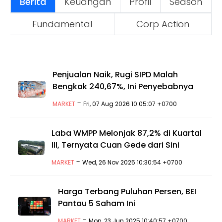
Berita
Keuangan
Profil
Season
Fundamental
Corp Action
Penjualan Naik, Rugi SIPD Malah
Bengkak 240,67%, Ini Penyebabnya
-
MARKET
Fri, 07 Aug 2026 10:05:07 +0700
Laba WMPP Melonjak 87,2% di Kuartal
III, Ternyata Cuan Gede dari Sini
-
MARKET
Wed, 26 Nov 2025 10:30:54 +0700
Harga Terbang Puluhan Persen, BEI
Pantau 5 Saham Ini
-
MARKET
Mon, 23 Jun 2025 10:40:57 +0700